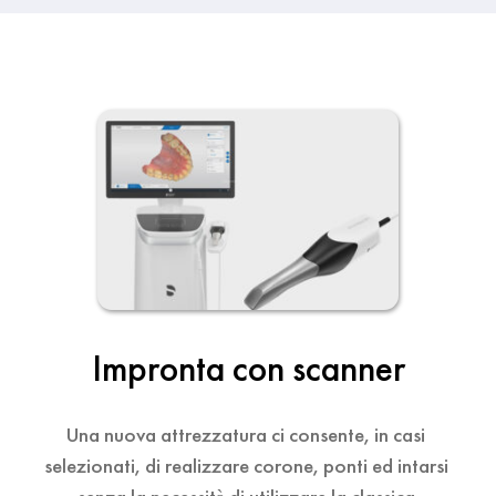
TC volumetrica
Implantologia mini-invasiva
Impronta con scanner
Ora disponiamo di una TC volumetrica di ultima 
L'mplantologia è una branca consolidata 
Una nuova attrezzatura ci consente, in casi 
generazione, uno strumento diagnostico 
dell'odontoiatria e offre una soluzione sicura 
selezionati, di realizzare corone, ponti ed intarsi 
avanzato che ci permette di eseguire radiografie 