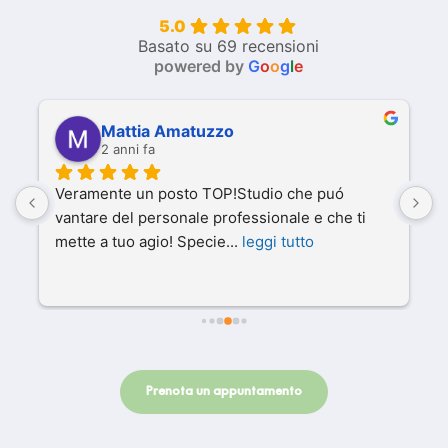
5.0
Basato su 69 recensioni
powered by
G
o
o
g
l
e
Maurizio Curia
2 anni fa
Staff molto competente, preparato e 
H
disponibile. Metodologie ed attrezzature 
p
moderne ed è evidente il grande
... 
leggi tutto
t
Prenota un appuntamento